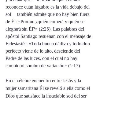
reconoce cuán lúgubre es la vida debajo del 
sol— también admite que no hay bien fuera 
de Él: «Porque ¿quién comerá y quién se 
alegrará sin Él?» (2:25). Las palabras del 
apóstol Santiago resuenan con el mensaje de 
Eclesiastés: «Toda buena dádiva y todo don 
perfecto viene de lo alto, desciende del 
Padre de las luces, con el cual no hay 
cambio ni sombra de variación» (1:17). 
En el célebre encuentro entre Jesús y la 
mujer samaritana Él se reveló a ella como el 
Dios que satisface la insaciable sed del ser 
humano (ver Juan 4:13-14). La satisfacción 
que buscamos nunca estará en lo creado 
sino en la relación con el Creador. Cristo es 
el cumplimiento de aquella promesa. 
Cuando buscamos satisfacernos con lo 