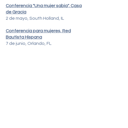
Conferencia "Una mujer sabia", Casa
de Gracia
2 de mayo, South Holland, IL
Conferencia para mujeres, Red
Bautista Hispana
7 de junio, Orlando, FL
Conferencia para mujeres, Sugar
Creek en español
24 de Julio, Sugar Land, TX