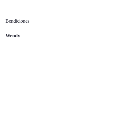
Bendiciones,
Wendy
Acabas de leer 
"
¿Amigos de verdad?
"
, ¡te 
invito a compartirlo! 
Entradas recientes
Ver todo