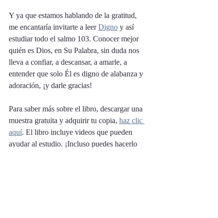
Y ya que estamos hablando de la gratitud, 
me encantaría invitarte a leer 
Digno
 y así 
estudiar todo el salmo 103. Conocer mejor 
quién es Dios, en Su Palabra, sin duda nos 
lleva a confiar, a descansar, a amarle, a 
entender que solo Él es digno de alabanza y 
adoración, ¡y darle gracias!
Para saber más sobre el libro, descargar una 
muestra gratuita y adquirir tu copia, 
haz clic 
aquí
. El libro incluye videos que pueden 
ayudar al estudio. ¡Incluso puedes hacerlo 
con un grupo de amigas! 
Por cierto, si ya lo leíste, ¡nos encantaría 
conocer tu opinión! Puedes dejar tu 
comentario en 
Amazon
 o en 
Christian 
Book
. 