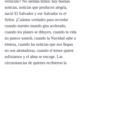
versículo? No sientan temor, hay buenas 
noticias, noticias que producen alegría, 
nació El Salvador y ese Salvador es el 
Señor. ¡Cuántas verdades para recordar 
cuando nuestro mundo gira acelerado, 
cuando los planes se diluyen, cuando la vida 
no parece sonreír, cuando la Navidad sabe a 
tristeza, cuando las noticias que nos llegan 
no son alentadoras, cuando el temor quiere 
asfixiarnos y el alma se encoge. Las 
circunstancias de quienes recibieron la 
noticia, los pastores en el campo, no 
cambiaron; pero lo que sus ojos 
contemplaron fue tan grande que regresaron 
alabando y dando gloria a Dios. De eso se 
trata, incluso cuando la temporada de 
Navidad no sea lo que esperábamos. 
Por cierto, el año que siguió, el 2014, no fue 