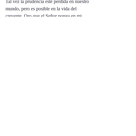
Tal vez la prudencia esté perdida en nuestro 
mundo, pero es posible en la vida del 
creyente. Oro que el Señor ponga en mi 
corazón, y en el tuyo, en el anhelo de esta 
virtud y así nos haga más como Cristo. 
Si este artículo fue de bendición para tu 
vida, y crees que pudiera efidicar a alguien 
más, te invito a compartirlo.
Bendiciones,
Wendy
Entradas recientes
Ver todo