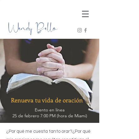
Wendy Bello
Renueva tu vida de oración
Evento en línea
25 de febrero 7:00 PM (hora de Miami)
¿Por qué me cuesta tanto orar?¿Por qué