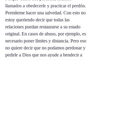
llamados a obedecerle y practicar el perdón. 
Permíteme hacer una salvedad. Con esto no 
estoy queriendo decir que todas las 
relaciones puedan restaurarse a su estado 
original. En casos de abuso, por ejemplo, es 
necesario poner límites y distancia. Pero eso 
no quiere decir que no podamos perdonar y 
pedirle a Dios que nos ayude a bendecir a 
los enemigos, como dice la Escritura. Y ese 
proceso, de orar por quienes nos han 
dañado y herido, también trae sanidad. 
Ahora bien, en relaciones normales, y 
especialmente dentro del cuerpo de Cristo, 
es el amor lo que mantiene la unidad. Es 
aprender a amar a pesar de las diferencias de 
opinión, a todos los niveles. Es saber que lo 
que nos une es Cristo. Y porque Él nos une 